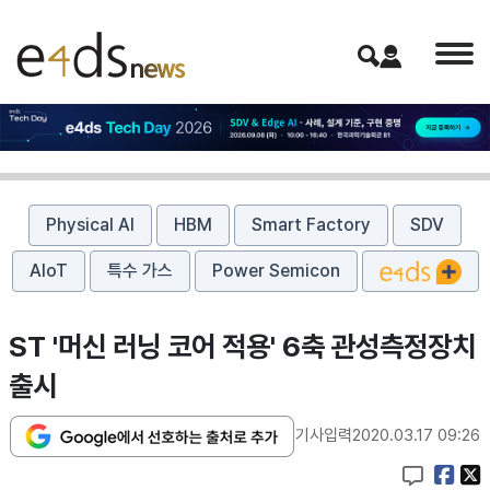
Physical AI
HBM
Smart Factory
SDV
AIoT
특수 가스
Power Semicon
ST '머신 러닝 코어 적용' 6축 관성측정장치
출시
기사입력
2020.03.17 09:26