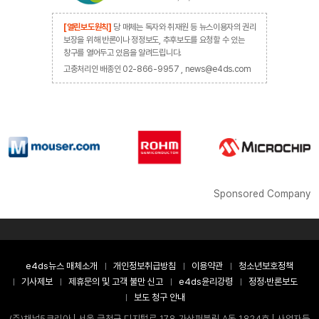
[열린보도원칙]
당 매체는 독자와 취재원 등 뉴스이용자의 권리
보장을 위해 반론이나 정정보도, 추후보도를 요청할 수 있는
창구를 열어두고 있음을 알려드립니다.
고충처리인 배종인 02-866-9957 , news@e4ds.com
Sponsored Company
e4ds뉴스 매체소개
개인정보취급방침
이용약관
청소년보호정책
기사제보
제휴문의 및 고객 불만 신고
e4ds윤리강령
정정·반론보도
보도 청구 안내
(주)채널5코리아 | 서울 금천구 디지털로 178 가산퍼블릭 A동 1824호 | 사업자등