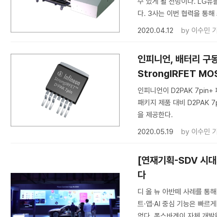
수 있게 될 전망이다. LG유
다. 3사는 이번 협력을 통
2020.04.12
by
이수민 
인피니언, 배터리 구동
StrongIRFET M
인피니언이 D2PAK 7pin+ 
패키지 제품 대비 D2PAK 7
을 제공한다.
2020.05.19
by
이수민 
[연재기획-SDV 시대
다
디 올 뉴 아반떼 사례를 통해
트·앱·AI 중심 기능은 빠르
없다. 폭스바겐이 자체 개발