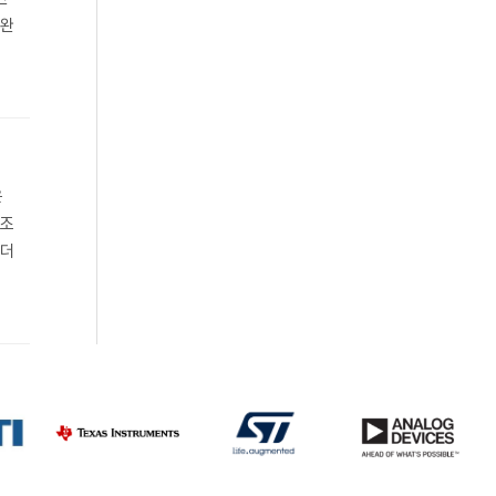
 완
은
공조
‘더