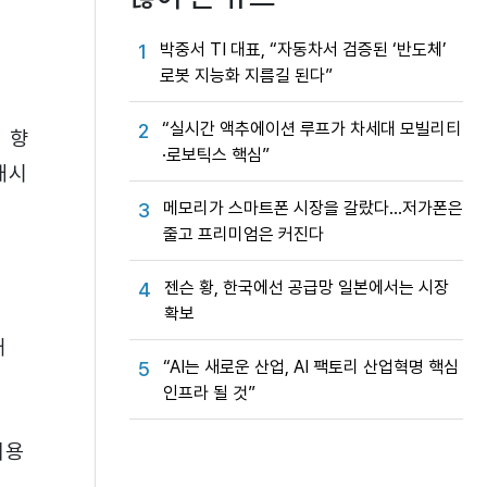
박중서 TI 대표, “자동차서 검증된 ‘반도체’
1
로봇 지능화 지름길 된다”
“실시간 액추에이션 루프가 차세대 모빌리티
2
 향
·로보틱스 핵심”
개시
메모리가 스마트폰 시장을 갈랐다…저가폰은
3
줄고 프리미엄은 커진다
젠슨 황, 한국에선 공급망 일본에서는 시장
4
확보
대
“AI는 새로운 산업, AI 팩토리 산업혁명 핵심
5
인프라 될 것”
리용