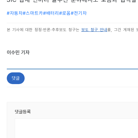
#
자동차
#
스마트카
#
배터리
#
로옴
#
전기차
본 기사에 대한 정정·반론·추후보도 청구는
보도 청구 안내
를, 그간 게재된
이수민 기자
댓글
댓글등록