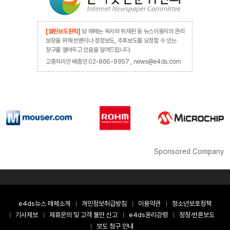
[열린보도원칙]
당 매체는 독자와 취재원 등 뉴스이용자의 권리
보장을 위해 반론이나 정정보도, 추후보도를 요청할 수 있는
창구를 열어두고 있음을 알려드립니다.
고충처리인 배종인 02-866-9957 , news@e4ds.com
Sponsored Company
e4ds뉴스 매체소개
개인정보취급방침
이용약관
청소년보호정책
기사제보
제휴문의 및 고객 불만 신고
e4ds윤리강령
정정·반론보도
보도 청구 안내