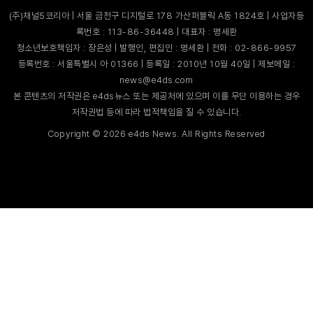
(주)채널5코리아 | 서울 금천구 디지털로 178 가산퍼블릭 A동 1824호 | 사업자등
록번호 : 113-86-36448 | 대표자 : 명세환
청소년보호책임자 : 장은성 | 발행인, 편집인 : 명세환 | 전화 : 02-866-9957
등록번호 : 서울특별시 아 01366 | 등록일 : 2010년 10월 40일 | 제보메일 :
news@e4ds.com
본 콘텐츠의 저작권은 e4ds뉴스 또는 제공처에 있으며 이를 무단 이용하는 경우
저작권법 등에 따라 법적책임을 질 수 있습니다.
Copyright ©
2026
e4ds News. All Rights Reserved