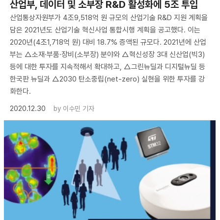
산업부, 데이터 및 소부장 R&D 활성화에 5조 투입
산업통상자원부가 4조9,518억 원 규모의 산업기술 R&D 지원 계획을
담은 2021년도 산업기술 혁신사업 통합시행 계획을 공고했다. 이는
2020년(4조1,718억 원) 대비 18.7% 증액된 규모다. 2021년에 산업
부는 △소재·부품·장비(소부장) 분야와 △혁신성장 3대 신산업(빅3)
등에 대한 투자를 지속적해서 확대하고, △그린뉴딜과 디지털뉴딜 등
한국판 뉴딜과 △2030 탄소중립(net-zero) 실현을 위한 투자를 강
화한다.
2020.12.30
by
이수민 기자