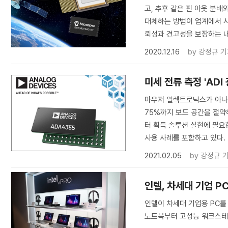
고, 추후 같은 핀 아웃 분
대체하는 방법이 업계에서 사
뢰성과 견고성을 보장하는 내
2020.12.16
by
강정규 기
미세 전류 측정 'AD
마우저 일렉트로닉스가 아나
75%까지 보드 공간을 절약
터 획득 솔루션 실현에 필요한
사용 사례를 포함하고 있다.
2021.02.05
by
강정규 
인텔, 차세대 기업 PC용
인텔이 차세대 기업용 PC를 위
노트북부터 고성능 워크스테