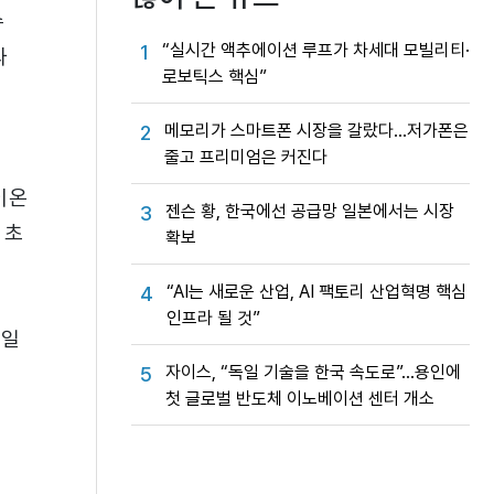
수
“실시간 액추에이션 루프가 차세대 모빌리티·
1
과
로보틱스 핵심”
메모리가 스마트폰 시장을 갈랐다…저가폰은
2
줄고 프리미엄은 커진다
 이온
젠슨 황, 한국에선 공급망 일본에서는 시장
3
 초
확보
“AI는 새로운 산업, AI 팩토리 산업혁명 핵심
4
인프라 될 것”
단일
자이스, “독일 기술을 한국 속도로”…용인에
5
첫 글로벌 반도체 이노베이션 센터 개소