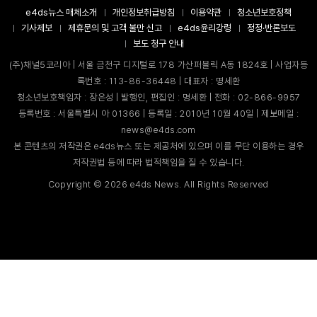
e4ds뉴스 매체소개
개인정보취급방침
이용약관
청소년보호정책
기사제보
제휴문의 및 고객 불만 신고
e4ds윤리강령
정정·반론보도
보도 청구 안내
(주)채널5코리아 | 서울 금천구 디지털로 178 가산퍼블릭 A동 1824호 | 사업자등
록번호 : 113-86-36448 | 대표자 : 명세환
청소년보호책임자 : 장은성 | 발행인, 편집인 : 명세환 | 전화 : 02-866-9957
등록번호 : 서울특별시 아 01366 | 등록일 : 2010년 10월 40일 | 제보메일 :
news@e4ds.com
본 콘텐츠의 저작권은 e4ds뉴스 또는 제공처에 있으며 이를 무단 이용하는 경우
저작권법 등에 따라 법적책임을 질 수 있습니다.
Copyright ©
2026
e4ds News. All Rights Reserved