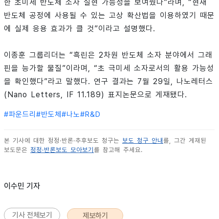
한 초미세 반도체 소자 실현 가능성을 보여줬다”라며, “현재
반도체 공정에 사용될 수 있는 고상 확산법을 이용하였기 때문
에 실제 응용 효과가 클 것”이라고 설명했다.
이종훈 그룹리더는 “흑린은 2차원 반도체 소자 분야에서 그래
핀을 능가할 물질”이라며, “초 극미세 소자로서의 활용 가능성
을 확인했다”라고 말했다. 연구 결과는 7월 29일, 나노레터스
(Nano Letters, IF 11.189) 표지논문으로 게재됐다.
#
파운드리
#
반도체
#
나노
#
R&D
본 기사에 대한 정정·반론·추후보도 청구는
보도 청구 안내
를, 그간 게재된
보도문은
정정·반론보도 모아보기
를 참고해 주세요.
이수민 기자
기사 전체보기
제보하기