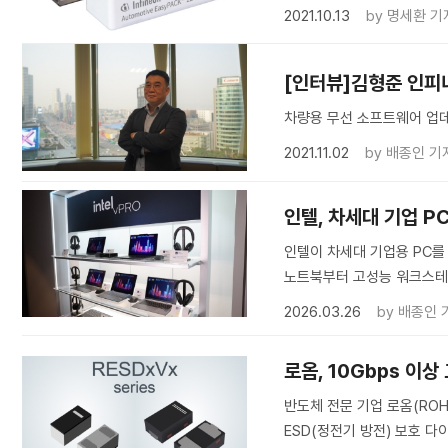
2021.10.13
by
명세환 기
[인터뷰]김형준 인피
차량용 무선 소프트웨어 업데
2021.11.02
by
배종인 기
인텔, 차세대 기업 PC용
인텔이 차세대 기업용 PC를 위
노트북부터 고성능 워크스테
2026.03.26
by
배종인 
로옴, 10Gbps 이
반도체 전문 기업 로옴(ROH
ESD(정전기 방전) 보호 다