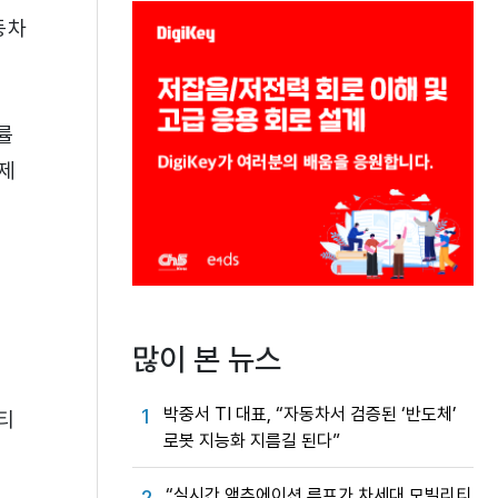
동차
률
제
많이 본 뉴스
박중서 TI 대표, “자동차서 검증된 ‘반도체’
1
티
로봇 지능화 지름길 된다”
“실시간 액추에이션 루프가 차세대 모빌리티
2