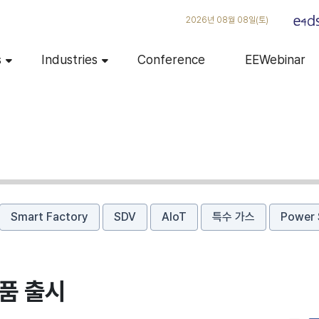
2026년 08월 08일(토)
s
Industries
Conference
EEWebinar
Smart Factory
SDV
AIoT
특수 가스
Power 
품 출시