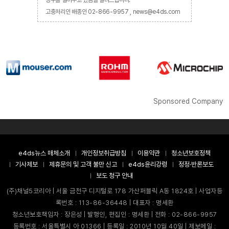
고충처리인 배종인 02-866-9957 , news@e4ds.com
Sponsored Company
e4ds뉴스 매체소개
개인정보취급방침
이용약관
청소년보호정책
기사제보
제휴문의 및 고객 불만 신고
e4ds윤리강령
정정·반론보도
보도 청구 안내
(주)채널5코리아 | 서울 금천구 디지털로 178 가산퍼블릭 A동 1824호 | 사업자등
록번호 : 113-86-36448 | 대표자 : 명세환
청소년보호책임자 : 장은성 | 발행인, 편집인 : 명세환 | 전화 : 02-866-9957
등록번호 : 서울특별시 아 01366 | 등록일 : 2010년 10월 40일 | 제보메일 :