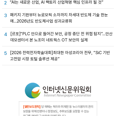
“AI는 새로운 산업, AI 팩토리 산업혁명 핵심 인프라 될 것”
2
패키지 기판부터 뉴로모픽 소자까지 차세대 반도체 기술 한눈
3
에…2026년도 반도체사업 성과교류회
[르포]“PLC 안으로 들어간 보안, 공정 중단 전 위협 탐지”…안산
4
데모센터서 본 노조미 네트웍스 OT 보안의 실제
[2026 전력전자학술대회]최대한 아성코리아 전무, “SiC 기반
5
고전압 시장 토털 솔루션 제공”
[열린보도원칙]
당 매체는 독자와 취재원 등 뉴스이용자의 권리
보장을 위해 반론이나 정정보도, 추후보도를 요청할 수 있는
창구를 열어두고 있음을 알려드립니다.