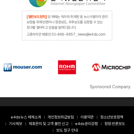
[열린보도원칙]
당 매체는 독자와 취재원 등 뉴스이용자의 권리
보장을 위해 반론이나 정정보도, 추후보도를 요청할 수 있는
창구를 열어두고 있음을 알려드립니다.
고충처리인 배종인 02-866-9957 , news@e4ds.com
Sponsored Company
e4ds뉴스 매체소개
개인정보취급방침
이용약관
청소년보호정책
기사제보
제휴문의 및 고객 불만 신고
e4ds윤리강령
정정·반론보도
보도 청구 안내