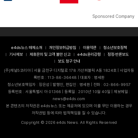
Sponsored Company
e4ds뉴스 매체소개
개인정보취급방침
이용약관
청소년보호정책
기사제보
제휴문의 및 고객 불만 신고
e4ds윤리강령
정정·반론보도
보도 청구 안내
(주)채널5코리아 | 서울 금천구 디지털로 178 가산퍼블릭 A동 1824호 | 사업자등
록번호 : 113-86-36448 | 대표자 : 명세환
청소년보호책임자 : 장은성 | 발행인, 편집인 : 명세환 | 전화 : 02-866-9957
등록번호 : 서울특별시 아 01366 | 등록일 : 2010년 10월 40일 | 제보메일 :
news@e4ds.com
본 콘텐츠의 저작권은 e4ds뉴스 또는 제공처에 있으며 이를 무단 이용하는 경우
저작권법 등에 따라 법적책임을 질 수 있습니다.
Copyright ©
2026
e4ds News. All Rights Reserved