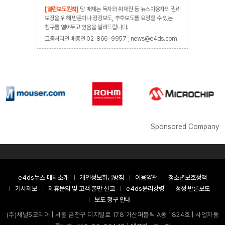
[열린보도원칙]
당 매체는 독자와 취재원 등 뉴스이용자의 권리
보장을 위해 반론이나 정정보도, 추후보도를 요청할 수 있는
창구를 열어두고 있음을 알려드립니다.
고충처리인 배종인 02-866-9957 , news@e4ds.com
Sponsored Company
e4ds뉴스 매체소개
개인정보취급방침
이용약관
청소년보호정책
기사제보
제휴문의 및 고객 불만 신고
e4ds윤리강령
정정·반론보도
보도 청구 안내
(주)채널5코리아 | 서울 금천구 디지털로 178 가산퍼블릭 A동 1824호 | 사업자등