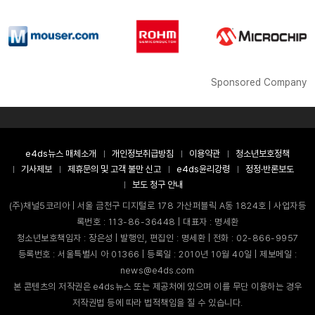
Sponsored Company
e4ds뉴스 매체소개
개인정보취급방침
이용약관
청소년보호정책
기사제보
제휴문의 및 고객 불만 신고
e4ds윤리강령
정정·반론보도
보도 청구 안내
(주)채널5코리아 | 서울 금천구 디지털로 178 가산퍼블릭 A동 1824호 | 사업자등
록번호 : 113-86-36448 | 대표자 : 명세환
청소년보호책임자 : 장은성 | 발행인, 편집인 : 명세환 | 전화 : 02-866-9957
등록번호 : 서울특별시 아 01366 | 등록일 : 2010년 10월 40일 | 제보메일 :
news@e4ds.com
본 콘텐츠의 저작권은 e4ds뉴스 또는 제공처에 있으며 이를 무단 이용하는 경우
저작권법 등에 따라 법적책임을 질 수 있습니다.