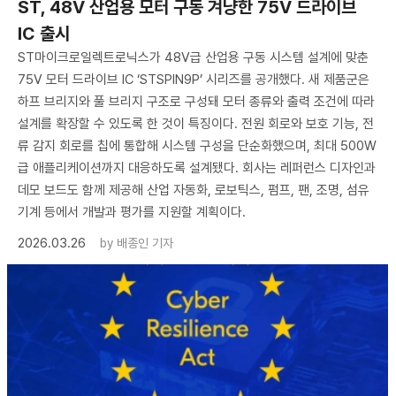
ST, 48V 산업용 모터 구동 겨냥한 75V 드라이브
IC 출시
ST마이크로일렉트로닉스가 48V급 산업용 구동 시스템 설계에 맞춘
75V 모터 드라이브 IC ‘STSPIN9P’ 시리즈를 공개했다. 새 제품군은
하프 브리지와 풀 브리지 구조로 구성돼 모터 종류와 출력 조건에 따라
설계를 확장할 수 있도록 한 것이 특징이다. 전원 회로와 보호 기능, 전
류 감지 회로를 칩에 통합해 시스템 구성을 단순화했으며, 최대 500W
급 애플리케이션까지 대응하도록 설계됐다. 회사는 레퍼런스 디자인과
데모 보드도 함께 제공해 산업 자동화, 로보틱스, 펌프, 팬, 조명, 섬유
기계 등에서 개발과 평가를 지원할 계획이다.
2026.03.26
by
배종인 기자