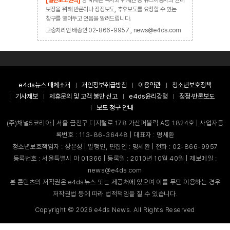
[열린보도원칙]
당 매체는 독자와 취재원 등 뉴스이용자의 권리
보장을 위해 반론이나 정정보도, 추후보도를 요청할 수 있는
창구를 열어두고 있음을 알려드립니다.
고충처리인 배종인 02-866-9957 , news@e4ds.com
e4ds뉴스 매체소개
개인정보취급방침
이용약관
청소년보호정책
기사제보
제휴문의 및 고객 불만 신고
e4ds윤리강령
정정·반론보도
보도 청구 안내
(주)채널5코리아 | 서울 금천구 디지털로 178 가산퍼블릭 A동 1824호 | 사업자등
록번호 : 113-86-36448 | 대표자 : 명세환
청소년보호책임자 : 장은성 | 발행인, 편집인 : 명세환 | 전화 : 02-866-9957
등록번호 : 서울특별시 아 01366 | 등록일 : 2010년 10월 40일 | 제보메일 :
news@e4ds.com
본 콘텐츠의 저작권은 e4ds뉴스 또는 제공처에 있으며 이를 무단 이용하는 경우
저작권법 등에 따라 법적책임을 질 수 있습니다.
Copyright ©
2026
e4ds News. All Rights Reserved