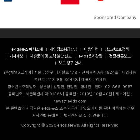
Sponsored Company
e4ds뉴스 매체소개
개인정보취급방침
이용약관
청소년보호정책
기사제보
제휴문의 및 고객 불만 신고
e4ds윤리강령
정정·반론보도
보도 청구 안내
(주)채널5코리아 | 서울 금천구 디지털로 178 가산퍼블릭 A동 1824호 | 사업자등
록번호 : 113-86-36448 | 대표자 : 명세환
청소년보호책임자 : 장은성 | 발행인, 편집인 : 명세환 | 전화 : 02-866-9957
등록번호 : 서울특별시 아 01366 | 등록일 : 2010년 10월 40일 | 제보메일 :
news@e4ds.com
본 콘텐츠의 저작권은 e4ds뉴스 또는 제공처에 있으며 이를 무단 이용하는 경우
저작권법 등에 따라 법적책임을 질 수 있습니다.
Copyright ©
2026
e4ds News. All Rights Reserved