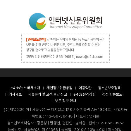
[열린보도원칙]
당 매체는 독자와 취재원 등 뉴스이용자의 권리
보장을 위해 반론이나 정정보도, 추후보도를 요청할 수 있는
창구를 열어두고 있음을 알려드립니다.
고충처리인 배종인 02-866-9957 , news@e4ds.com
e4ds뉴스 매체소개
개인정보취급방침
이용약관
청소년보호정책
기사제보
제휴문의 및 고객 불만 신고
e4ds윤리강령
정정·반론보도
보도 청구 안내
(주)채널5코리아 | 서울 금천구 디지털로 178 가산퍼블릭 A동 1824호 | 사업자등
록번호 : 113-86-36448 | 대표자 : 명세환
청소년보호책임자 : 장은성 | 발행인, 편집인 : 명세환 | 전화 : 02-866-9957
등록번호 : 서울특별시 아 01366 | 등록일 : 2010년 10월 40일 | 제보메일 :