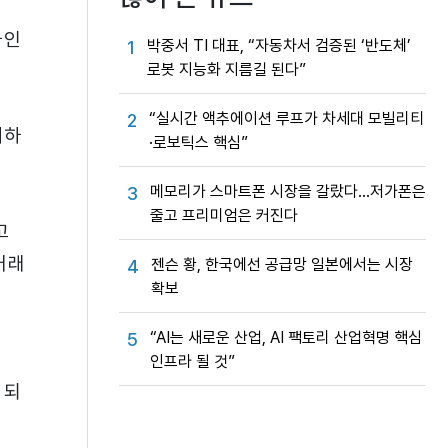
급인
박중서 TI 대표, “자동차서 검증된 ‘반도체’
1
로봇 지능화 지름길 된다”
“실시간 액추에이션 루프가 차세대 모빌리티
2
제하
·로보틱스 핵심”
메모리가 스마트폰 시장을 갈랐다…저가폰은
3
줄고 프리미엄은 커진다
고
거래
젠슨 황, 한국에선 공급망 일본에서는 시장
4
확보
“AI는 새로운 산업, AI 팩토리 산업혁명 핵심
5
인프라 될 것”
 되