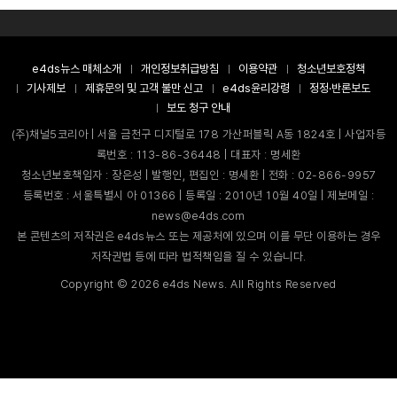
e4ds뉴스 매체소개
개인정보취급방침
이용약관
청소년보호정책
기사제보
제휴문의 및 고객 불만 신고
e4ds윤리강령
정정·반론보도
보도 청구 안내
(주)채널5코리아 | 서울 금천구 디지털로 178 가산퍼블릭 A동 1824호 | 사업자등
록번호 : 113-86-36448 | 대표자 : 명세환
청소년보호책임자 : 장은성 | 발행인, 편집인 : 명세환 | 전화 : 02-866-9957
등록번호 : 서울특별시 아 01366 | 등록일 : 2010년 10월 40일 | 제보메일 :
news@e4ds.com
본 콘텐츠의 저작권은 e4ds뉴스 또는 제공처에 있으며 이를 무단 이용하는 경우
저작권법 등에 따라 법적책임을 질 수 있습니다.
Copyright ©
2026
e4ds News. All Rights Reserved