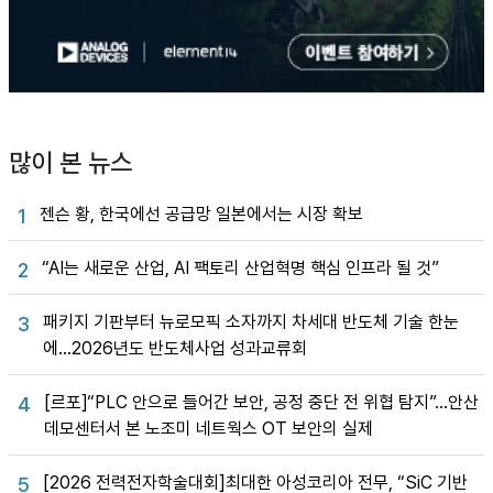
많이 본 뉴스
젠슨 황, 한국에선 공급망 일본에서는 시장 확보
1
“AI는 새로운 산업, AI 팩토리 산업혁명 핵심 인프라 될 것”
2
패키지 기판부터 뉴로모픽 소자까지 차세대 반도체 기술 한눈
3
에…2026년도 반도체사업 성과교류회
[르포]“PLC 안으로 들어간 보안, 공정 중단 전 위협 탐지”…안산
4
데모센터서 본 노조미 네트웍스 OT 보안의 실제
[2026 전력전자학술대회]최대한 아성코리아 전무, “SiC 기반
5