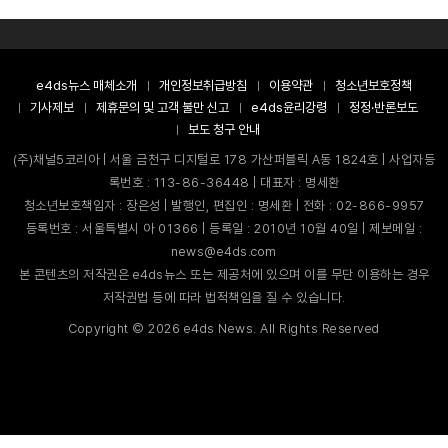
e4ds뉴스 매체소개
개인정보취급방침
이용약관
청소년보호정책
기사제보
제휴문의 및 고객 불만 신고
e4ds윤리강령
정정·반론보도
보도 청구 안내
(주)채널5코리아 | 서울 금천구 디지털로 178 가산퍼블릭 A동 1824호 | 사업자등
록번호 : 113-86-36448 | 대표자 : 명세환
청소년보호책임자 : 장은성 | 발행인, 편집인 : 명세환 | 전화 : 02-866-9957
등록번호 : 서울특별시 아 01366 | 등록일 : 2010년 10월 40일 | 제보메일 :
news@e4ds.com
본 콘텐츠의 저작권은 e4ds뉴스 또는 제공처에 있으며 이를 무단 이용하는 경우
저작권법 등에 따라 법적책임을 질 수 있습니다.
Copyright ©
2026
e4ds News. All Rights Reserved