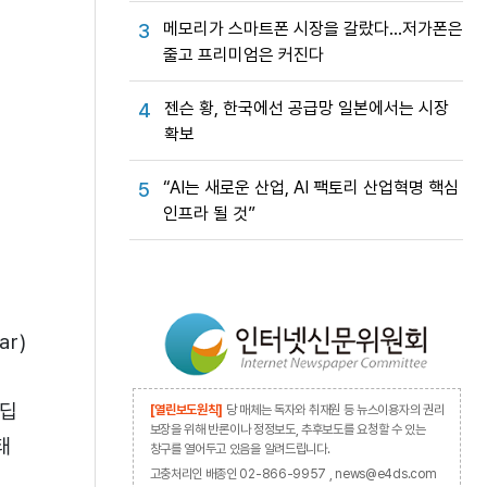
메모리가 스마트폰 시장을 갈랐다…저가폰은
3
줄고 프리미엄은 커진다
젠슨 황, 한국에선 공급망 일본에서는 시장
4
확보
“AI는 새로운 산업, AI 팩토리 산업혁명 핵심
5
인프라 될 것”
r)
 딥
[열린보도원칙]
당 매체는 독자와 취재원 등 뉴스이용자의 권리
보장을 위해 반론이나 정정보도, 추후보도를 요청할 수 있는
태
창구를 열어두고 있음을 알려드립니다.
고충처리인 배종인 02-866-9957 , news@e4ds.com