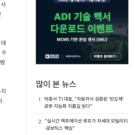
 사
한
 데
 수
광범
많이 본 뉴스
·지
박중서 TI 대표, “자동차서 검증된 ‘반도체’
1
다.
로봇 지능화 지름길 된다”
“실시간 액추에이션 루프가 차세대 모빌리티
2
·로보틱스 핵심”