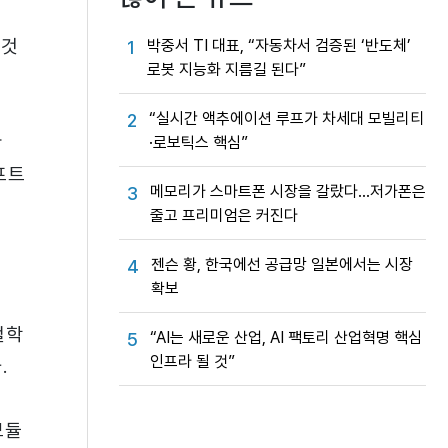
 것
박중서 TI 대표, “자동차서 검증된 ‘반도체’
1
로봇 지능화 지름길 된다”
“실시간 액추에이션 루프가 차세대 모빌리티
2
한
·로보틱스 핵심”
프트
메모리가 스마트폰 시장을 갈랐다…저가폰은
3
줄고 프리미엄은 커진다
젠슨 황, 한국에선 공급망 일본에서는 시장
4
확보
철학
“AI는 새로운 산업, AI 팩토리 산업혁명 핵심
5
인프라 될 것”
.
모듈