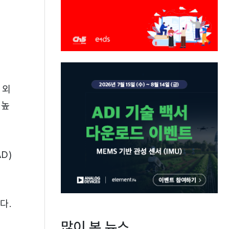
 외
 높
D)
다.
많이 본 뉴스