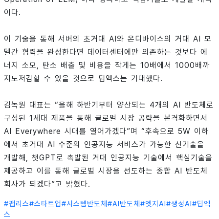
이다.
이 기술을 통해 서버의 초거대 AI와 온디바이스의 거대 AI 모
델간 협력을 완성한다면 데이터센터에만 의존하는 것보다 에
너지 소모, 탄소 배출 및 비용을 작게는 10배에서 1000배까
지도저감할 수 있을 것으로 딥엑스는 기대했다.
김녹원 대표는 “올해 하반기부터 양산되는 4개의 AI 반도체로
구성된 1세대 제품을 통해 글로벌 시장 공략을 본격화하면서
AI Everywhere 시대를 열어가겠다”며 “후속으로 5W 이하
에서 초거대 AI 수준의 인공지능 서비스가 가능한 신기술을
개발해, 챗GPT로 촉발된 거대 인공지능 기술에서 핵심기술을
제공하고 이를 통해 글로벌 시장을 선도하는 종합 AI 반도체
회사가 되겠다”고 밝혔다.
#
팹리스
#
스타트업
#
시스템반도체
#
AI반도체
#
엣지AI
#
생성AI
#
딥엑
스