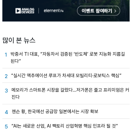
많이 본 뉴스
박중서 TI 대표, “자동차서 검증된 ‘반도체’ 로봇 지능화 지름길
1
된다”
“실시간 액추에이션 루프가 차세대 모빌리티·로보틱스 핵심”
2
메모리가 스마트폰 시장을 갈랐다…저가폰은 줄고 프리미엄은 커
3
진다
젠슨 황, 한국에선 공급망 일본에서는 시장 확보
4
“AI는 새로운 산업, AI 팩토리 산업혁명 핵심 인프라 될 것”
5