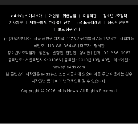
e4ds뉴스 매체소개
개인정보취급방침
이용약관
청소년보호정책
기사제보
제휴문의 및 고객 불만 신고
e4ds윤리강령
정정·반론보도
보도 청구 안내
(주)채널5코리아 | 서울 금천구 디지털로 178 가산퍼블릭 A동 1824호 | 사업자등
록번호 : 113-86-36448 | 대표자 : 명세환
청소년보호책임자 : 장은성 | 발행인, 편집인 : 명세환 | 전화 : 02-866-9957
등록번호 : 서울특별시 아 01366 | 등록일 : 2010년 10월 40일 | 제보메일 :
news@e4ds.com
본 콘텐츠의 저작권은 e4ds뉴스 또는 제공처에 있으며 이를 무단 이용하는 경우
저작권법 등에 따라 법적책임을 질 수 있습니다.
Copyright ©
2026
e4ds News. All Rights Reserved