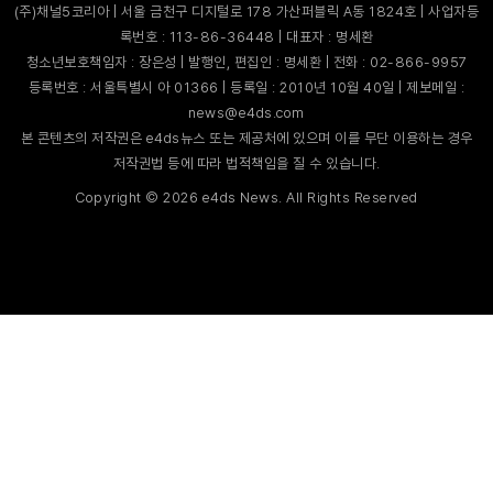
(주)채널5코리아 | 서울 금천구 디지털로 178 가산퍼블릭 A동 1824호 | 사업자등
록번호 : 113-86-36448 | 대표자 : 명세환
청소년보호책임자 : 장은성 | 발행인, 편집인 : 명세환 | 전화 : 02-866-9957
등록번호 : 서울특별시 아 01366 | 등록일 : 2010년 10월 40일 | 제보메일 :
news@e4ds.com
본 콘텐츠의 저작권은 e4ds뉴스 또는 제공처에 있으며 이를 무단 이용하는 경우
저작권법 등에 따라 법적책임을 질 수 있습니다.
Copyright ©
2026
e4ds News. All Rights Reserved