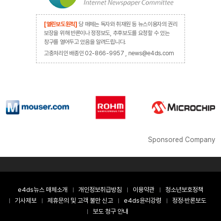
[열린보도원칙]
당 매체는 독자와 취재원 등 뉴스이용자의 권리
보장을 위해 반론이나 정정보도, 추후보도를 요청할 수 있는
창구를 열어두고 있음을 알려드립니다.
고충처리인 배종인 02-866-9957 , news@e4ds.com
Sponsored Company
e4ds뉴스 매체소개
개인정보취급방침
이용약관
청소년보호정책
기사제보
제휴문의 및 고객 불만 신고
e4ds윤리강령
정정·반론보도
보도 청구 안내