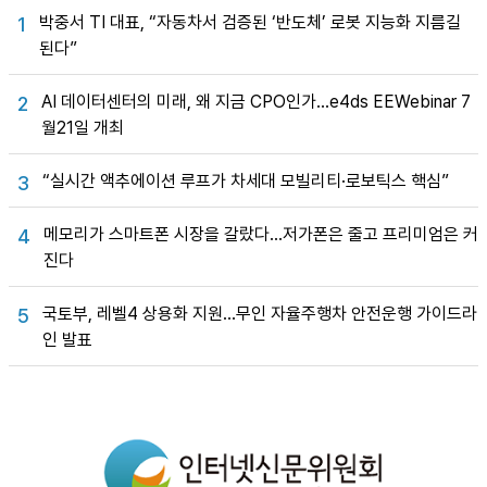
박중서 TI 대표, “자동차서 검증된 ‘반도체’ 로봇 지능화 지름길
1
된다”
AI 데이터센터의 미래, 왜 지금 CPO인가…e4ds EEWebinar 7
2
월21일 개최
“실시간 액추에이션 루프가 차세대 모빌리티·로보틱스 핵심”
3
메모리가 스마트폰 시장을 갈랐다…저가폰은 줄고 프리미엄은 커
4
진다
국토부, 레벨4 상용화 지원…무인 자율주행차 안전운행 가이드라
5
인 발표