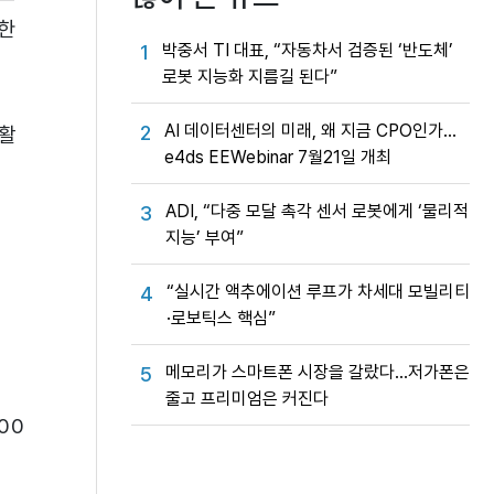
요한
박중서 TI 대표, “자동차서 검증된 ‘반도체’
1
로봇 지능화 지름길 된다”
AI 데이터센터의 미래, 왜 지금 CPO인가…
2
 활
e4ds EEWebinar 7월21일 개최
ADI, “다중 모달 촉각 센서 로봇에게 ‘물리적
3
지능’ 부여”
“실시간 액추에이션 루프가 차세대 모빌리티
4
·로보틱스 핵심”
메모리가 스마트폰 시장을 갈랐다…저가폰은
5
줄고 프리미엄은 커진다
00