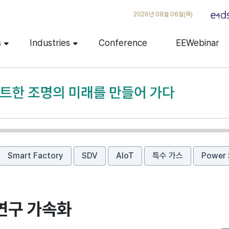
2026년 08월 06일(목)
s
Industries
Conference
EEWebinar
Smart Factory
SDV
AIoT
특수 가스
Power 
 연구 가속화