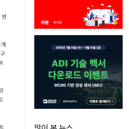
 연
설계
연구
까
 코
트
많이 본 뉴스
스트