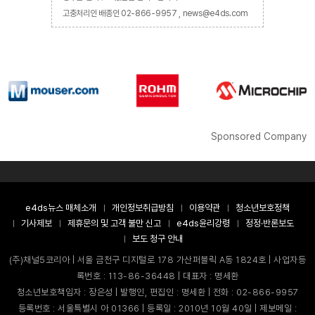
고충처리인 배종인 02-866-9957 , news@e4ds.com
Sponsored Company
e4ds뉴스 매체소개
개인정보취급방침
이용약관
청소년보호정책
기사제보
제휴문의 및 고객 불만 신고
e4ds윤리강령
정정·반론보도
보도 청구 안내
(주)채널5코리아 | 서울 금천구 디지털로 178 가산퍼블릭 A동 1824호 | 사업자등
록번호 : 113-86-36448 | 대표자 : 명세환
청소년보호책임자 : 장은성 | 발행인, 편집인 : 명세환 | 전화 : 02-866-9957
등록번호 : 서울특별시 아 01366 | 등록일 : 2010년 10월 40일 | 제보메일 :