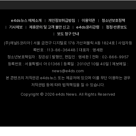
e4ds뉴스 매체소개
개인정보취급방침
이용약관
청소년보호정책
기사제보
제휴문의 및 고객 불만 신고
e4ds윤리강령
정정·반론보도
보도 청구 안내
(주)채널5코리아 | 서울 금천구 디지털로 178 가산퍼블릭 A동 1824호 | 사업자등
록번호 : 113-86-36448 | 대표자 : 명세환
청소년보호책임자 : 장은성 | 발행인, 편집인 : 명세환 | 전화 : 02-866-9957
등록번호 : 서울특별시 아 01366 | 등록일 : 2010년 10월 40일 | 제보메일 :
news@e4ds.com
본 콘텐츠의 저작권은 e4ds뉴스 또는 제공처에 있으며 이를 무단 이용하는 경우
저작권법 등에 따라 법적책임을 질 수 있습니다.
Copyright ©
2026
e4ds News. All Rights Reserved