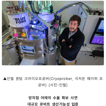
▲인텔 퀀텀 크라이오프로버(Cryoprober, 극저온 웨이퍼 프
로버) (사진-인텔)
양자점 어레이 수율 확보 시연
대규모 큐비트 생산가능성 입증