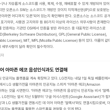
구나 자유롭게 소스코드를 사용, 복제, 수정, 재배포할 수 있게 개방되어 있어
지만 오픈소스 SW는 소스코드가 개방인 것이지 지적재산권(IP)으로 보호받는
것이라면 어디까지 ‘오픈’되어 있는지 확인해야 한다. 오픈소스는 소스코드 공
허 포기의무, 사용권 고지의무 등 80가지 이상의 라이선스 의무사항이 존재한다
 인증하는 기관인 OSI에서 인증을 받은 라이선스 중 대표적인 라이선스로
(Berkeley Software Distribution), GPL(General Public License),
blic License), MIT, MPL(Mozilla Public License) 등이 있다. 이름이 같
의 세부사항이 달라 확인이 필수적이다.
기자
 이어 아마존 에코 음성인식과도 연결해
 인공지능 플랫폼을 계속 확장하고 있다. LG전자는 내달 1일 독일 베를린에
전시회에서 LG 생활가전을 아마존의 인공지능 스피커 ‘아마존 에코(Amazon
제어하는 것을 시연한다. ‘아마존 에코’는 아마존의 음성인식 인공지능 비서 ‘알
. LG전자는 앞서 지난 5월부터 ‘구글 어시스턴트(Google Assistant)’가 탑
me)’과 LG 생활가전을 연동시킨 데 이어 아마존 ‘알렉사’와도 연결시킴으로써, 
공지능 플랫폼을 활용한 스마트홈을 경험할 수 있게 됐다.