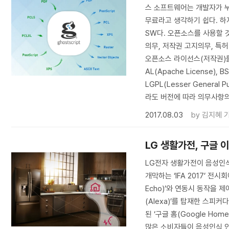
스 소프트웨어는 개발자가 누
무료라고 생각하기 쉽다. 하
SW다. 오픈소스를 사용할 
의무, 저작권 고지의무, 특
오픈소스 라이선스(저작권)를
AL(Apache License), BSD
LGPL(Lesser General Pu
라도 버전에 따라 의무사항
2017.08.03
by
김지혜 
LG 생활가전, 구글
LG전자 생활가전이 음성인식
개막하는 ‘IFA 2017’ 
Echo)’와 연동시 동작을 
(Alexa)’를 탑재한 스피커다
된 ‘구글 홈(Google Ho
많은 소비자들이 음성인식 인