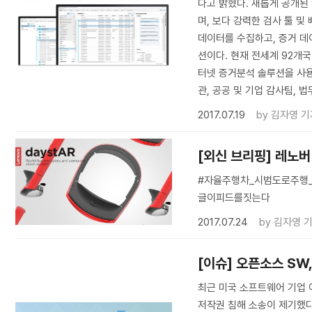
다고 밝혔다. 새롭게 공개된 
며, 보다 강력한 검사 툴 
데이터를 수집하고, 증거 데
션이다. 현재 전세계 92개국
터넷 증거분석 솔루션을 사용
관, 공공 및 기업 감사팀, 
2017.07.19
by
김자영 기
[외신 브리핑] 레노버
#자율주행차_시범도로주행_
글이피드를짓는다
2017.07.24
by
김자영 
[이슈] 오픈소스 SW
최근 미국 소프트웨어 기업 아
저작권 침해 소송이 제기했