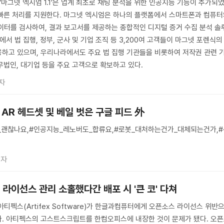
‘마그넷 엑시엄 1.1’은 업계 최초로 채팅 분석을 위한 인공지능 기능이 추가되
및 빠른 처리를 지원한다. 마그넷 엑시엄은 하나의 플랫폼에서 스마트폰과 컴퓨
이터를 검사하여, 결과 보고서를 제공하는 종합적인 디지털 증거 수집 분석 솔
에서 법 집행, 정부, 군사 및 기업 조직 등 3,200여 고객들이 마그넷 포렌식의
하고 있으며, 우리나라에서도 주요 법 집행 기관들을 비롯하여 저작권 관련 
법무법인, 대기업 등을 주요 고객으로 확보하고 있다.
자
 AR 헤드셋 및 베일 벗은 구글 피드 外
괜찮나요,#인공지능_레노버도_합류요,#로봇_대처하는건가_대체되는건가,#
기자
, 라이선스 관리 소홀했다간 배포 시 '큰 코' 다쳐
티펙스(Artifex Software)가 한글과컴퓨터에게 오픈소스 라이선스 위반
다. 아티펙스의 고스트스크립트를 한컴오피스에 내장한 것이 문제가 됐다. 오