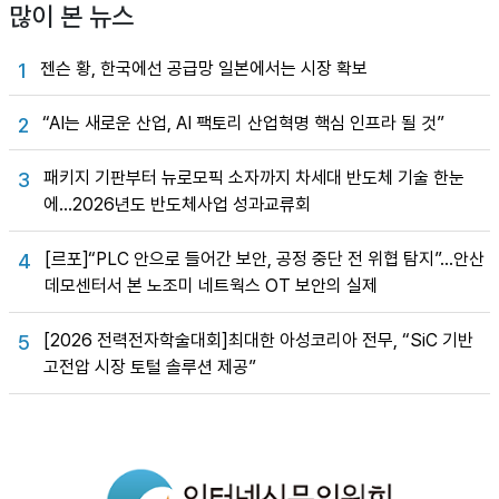
많이 본 뉴스
젠슨 황, 한국에선 공급망 일본에서는 시장 확보
1
“AI는 새로운 산업, AI 팩토리 산업혁명 핵심 인프라 될 것”
2
패키지 기판부터 뉴로모픽 소자까지 차세대 반도체 기술 한눈
3
에…2026년도 반도체사업 성과교류회
[르포]“PLC 안으로 들어간 보안, 공정 중단 전 위협 탐지”…안산
4
데모센터서 본 노조미 네트웍스 OT 보안의 실제
[2026 전력전자학술대회]최대한 아성코리아 전무, “SiC 기반
5
고전압 시장 토털 솔루션 제공”