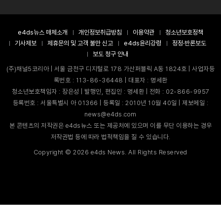
e4ds뉴스 매체소개
개인정보취급방침
이용약관
청소년보호정책
기사제보
제휴문의 및 고객 불만 신고
e4ds윤리강령
정정·반론보도
보도 청구 안내
(주)채널5코리아 | 서울 금천구 디지털로 178 가산퍼블릭 A동 1824호 | 사업자등
록번호 : 113-86-36448 | 대표자 : 명세환
청소년보호책임자 : 장은성 | 발행인, 편집인 : 명세환 | 전화 : 02-866-9957
등록번호 : 서울특별시 아 01366 | 등록일 : 2010년 10월 40일 | 제보메일 :
news@e4ds.com
본 콘텐츠의 저작권은 e4ds뉴스 또는 제공처에 있으며 이를 무단 이용하는 경우
저작권법 등에 따라 법적책임을 질 수 있습니다.
Copyright ©
2026
e4ds News. All Rights Reserved