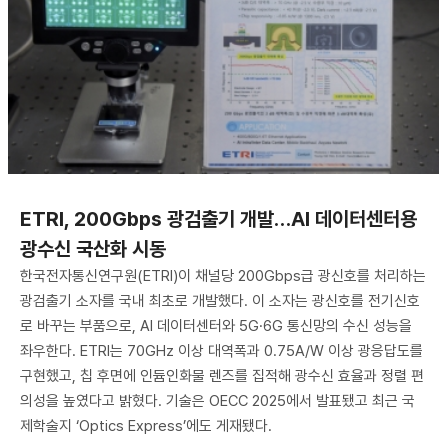
ETRI, 200Gbps 광검출기 개발…AI 데이터센터용
광수신 국산화 시동
한국전자통신연구원(ETRI)이 채널당 200Gbps급 광신호를 처리하는
광검출기 소자를 국내 최초로 개발했다. 이 소자는 광신호를 전기신호
로 바꾸는 부품으로, AI 데이터센터와 5G·6G 통신망의 수신 성능을
좌우한다. ETRI는 70GHz 이상 대역폭과 0.75A/W 이상 광응답도를
구현했고, 칩 후면에 인듐인화물 렌즈를 집적해 광수신 효율과 정렬 편
의성을 높였다고 밝혔다. 기술은 OECC 2025에서 발표됐고 최근 국
제학술지 ‘Optics Express’에도 게재됐다.