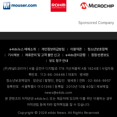
Sponsored Company
e4ds뉴스 매체소개
개인정보취급방침
이용약관
청소년보호정책
기사제보
제휴문의 및 고객 불만 신고
e4ds윤리강령
정정·반론보도
보도 청구 안내
(주)채널5코리아 | 서울 금천구 디지털로 178 가산퍼블릭 A동 1824호 | 사업자등
록번호 : 113-86-36448 | 대표자 : 명세환
청소년보호책임자 : 장은성 | 발행인, 편집인 : 명세환 | 전화 : 02-866-9957
등록번호 : 서울특별시 아 01366 | 등록일 : 2010년 10월 40일 | 제보메일 :
news@e4ds.com
본 콘텐츠의 저작권은 e4ds뉴스 또는 제공처에 있으며 이를 무단 이용하는 경우
저작권법 등에 따라 법적책임을 질 수 있습니다.
Copyright ©
2026
e4ds News. All Rights Reserved