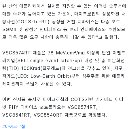
련 산업 애플리케이션 설계를 지원할 수 있는 이더넷 솔루션에
대한 수요가 높아지고 있는 가운데, 마이크로칩의 상용화된 내
방사선(COTS-to-RT) 공정을 거친 디바이스는 다중 포트,
SGMII 및 광섬유 인터페이스 등 여러 인터페이스와 호환되므
로 더욱 많은 요구 사항에 충족해 나갈 수 있다”고 말했다.
VSC8574RT 제품은 78 MeV.cm²/mg 이상의 단일 이벤트
래치업(SEL: single event latch-up) 내성 및 총 이온화선
량(TID) 100Krad(킬로래드)의 견고성을 갖추고 있어, 지구
저궤도(LEO: Low-Earth Orbit)부터 심우주를 위한 애플리
케이션까지 폭넓게 사용될 수 있다.
이번 신제품 출시로 마이크로칩의 COTS기반 기가비트 이더
넷 PHY 디바이스 포트폴리오는 VSC8574RT,
VSC8541RT, VSC8540RT 제품군으로 확장됐다.
#
마이크로칩