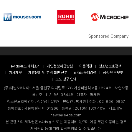
Sponsored Company
e4ds뉴스 매체소개
개인정보취급방침
이용약관
청소년보호정책
기사제보
제휴문의 및 고객 불만 신고
e4ds윤리강령
정정·반론보도
보도 청구 안내
(주)채널5코리아 | 서울 금천구 디지털로 178 가산퍼블릭 A동 1824호 | 사업자등
록번호 : 113-86-36448 | 대표자 : 명세환
청소년보호책임자 : 장은성 | 발행인, 편집인 : 명세환 | 전화 : 02-866-9957
등록번호 : 서울특별시 아 01366 | 등록일 : 2010년 10월 40일 | 제보메일 :
news@e4ds.com
본 콘텐츠의 저작권은 e4ds뉴스 또는 제공처에 있으며 이를 무단 이용하는 경우
저작권법 등에 따라 법적책임을 질 수 있습니다.