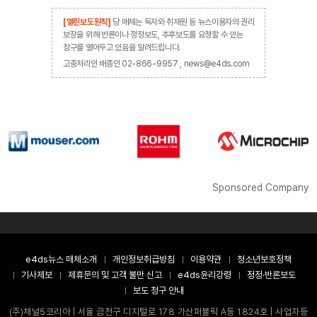
[열린보도원칙]
당 매체는 독자와 취재원 등 뉴스이용자의 권리
보장을 위해 반론이나 정정보도, 추후보도를 요청할 수 있는
창구를 열어두고 있음을 알려드립니다.
고충처리인 배종인 02-866-9957 , news@e4ds.com
Sponsored Company
e4ds뉴스 매체소개
개인정보취급방침
이용약관
청소년보호정책
기사제보
제휴문의 및 고객 불만 신고
e4ds윤리강령
정정·반론보도
보도 청구 안내
(주)채널5코리아 | 서울 금천구 디지털로 178 가산퍼블릭 A동 1824호 | 사업자등