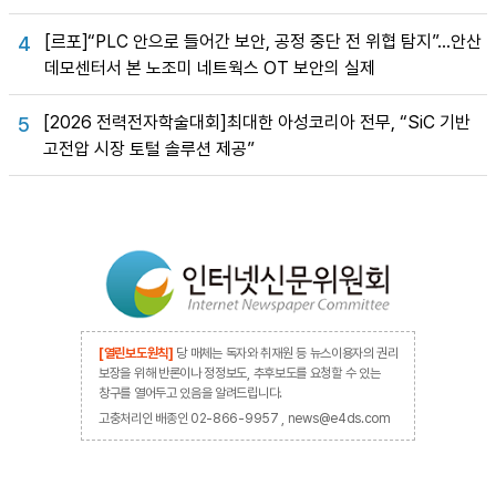
[르포]“PLC 안으로 들어간 보안, 공정 중단 전 위협 탐지”…안산
4
데모센터서 본 노조미 네트웍스 OT 보안의 실제
[2026 전력전자학술대회]최대한 아성코리아 전무, “SiC 기반
5
고전압 시장 토털 솔루션 제공”
[열린보도원칙]
당 매체는 독자와 취재원 등 뉴스이용자의 권리
보장을 위해 반론이나 정정보도, 추후보도를 요청할 수 있는
창구를 열어두고 있음을 알려드립니다.
고충처리인 배종인 02-866-9957 , news@e4ds.com