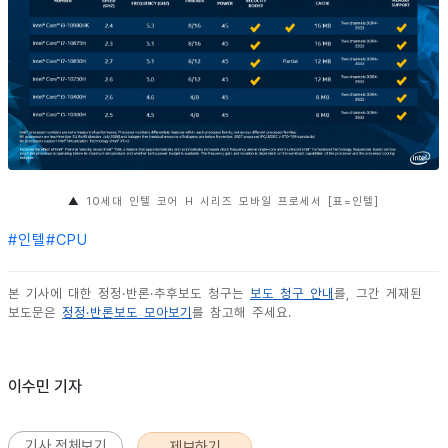
▲
10세대 인텔 코어 H 시리즈 모바일 프로세서 [표=인텔]
#
인텔
#
CPU
본 기사에 대한 정정·반론·추후보도 청구는
보도 청구 안내
를, 그간 게재된
보도문은
정정·반론보도 모아보기
를 참고해 주세요.
이수민 기자
기사 전체보기
제보하기