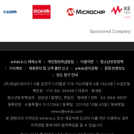
Sponsored Company
e4ds뉴스 매체소개
개인정보취급방침
이용약관
청소년보호정책
기사제보
제휴문의 및 고객 불만 신고
e4ds윤리강령
정정·반론보도
보도 청구 안내
(주)채널5코리아 | 서울 금천구 디지털로 178 가산퍼블릭 A동 1824호 | 사업자등
록번호 : 113-86-36448 | 대표자 : 명세환
청소년보호책임자 : 장은성 | 발행인, 편집인 : 명세환 | 전화 : 02-866-9957
등록번호 : 서울특별시 아 01366 | 등록일 : 2010년 10월 40일 | 제보메일 :
news@e4ds.com
본 콘텐츠의 저작권은 e4ds뉴스 또는 제공처에 있으며 이를 무단 이용하는 경우
저작권법 등에 따라 법적책임을 질 수 있습니다.