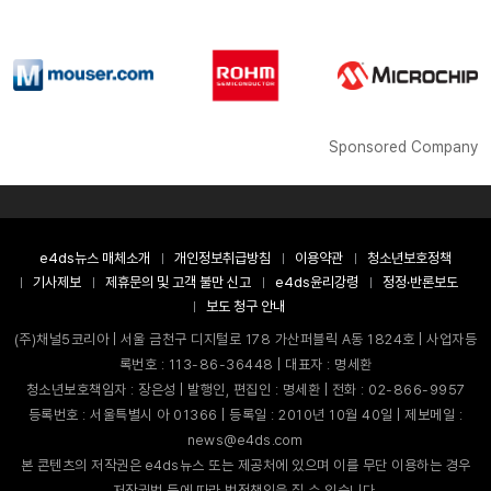
Sponsored Company
e4ds뉴스 매체소개
개인정보취급방침
이용약관
청소년보호정책
기사제보
제휴문의 및 고객 불만 신고
e4ds윤리강령
정정·반론보도
보도 청구 안내
(주)채널5코리아 | 서울 금천구 디지털로 178 가산퍼블릭 A동 1824호 | 사업자등
록번호 : 113-86-36448 | 대표자 : 명세환
청소년보호책임자 : 장은성 | 발행인, 편집인 : 명세환 | 전화 : 02-866-9957
등록번호 : 서울특별시 아 01366 | 등록일 : 2010년 10월 40일 | 제보메일 :
news@e4ds.com
본 콘텐츠의 저작권은 e4ds뉴스 또는 제공처에 있으며 이를 무단 이용하는 경우
저작권법 등에 따라 법적책임을 질 수 있습니다.