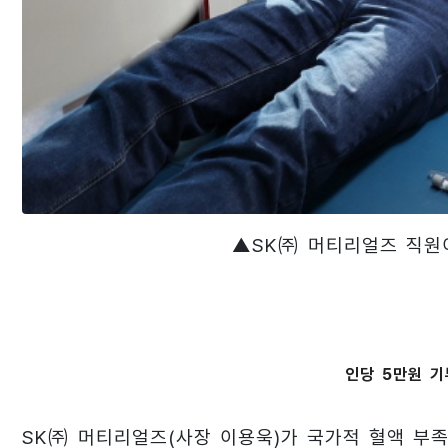
▲SK㈜ 머티리얼즈 직원
인당 5만원 기
SK㈜ 머티리얼즈(사장 이용욱)가 국가적 혈액 부족