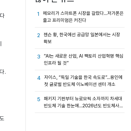
메모리가 스마트폰 시장을 갈랐다…저가폰은
1
했다
줄고 프리미엄은 커진다
젠슨 황, 한국에선 공급망 일본에서는 시장
2
확보
기
“AI는 새로운 산업, AI 팩토리 산업혁명 핵심
3
인프라 될 것”
다.
자이스, “독일 기술을 한국 속도로”…용인에
4
첫 글로벌 반도체 이노베이션 센터 개소
패키지 기판부터 뉴로모픽 소자까지 차세대
5
반도체 기술 한눈에…2026년도 반도체사업
성과교류회
유도