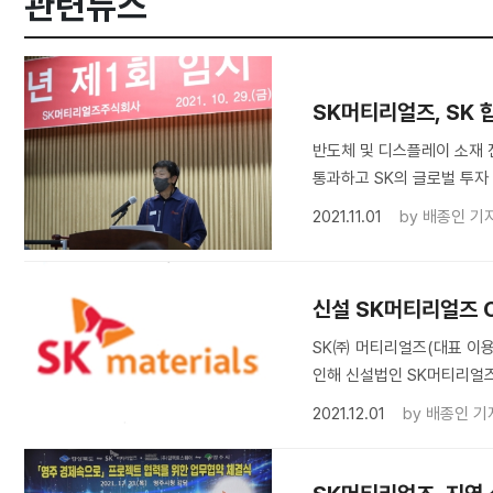
관련뉴스
SK머티리얼즈, SK 
반도체 및 디스플레이 소재 
통과하고 SK의 글로벌 투자
2021.11.01
by
배종인 기
신설 SK머티리얼즈 C
SK㈜ 머티리얼즈(대표 이용
인해 신설법인 SK머티리얼즈
2021.12.01
by
배종인 기