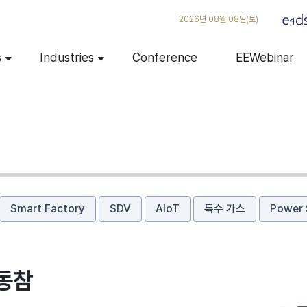
2026년 08월 08일(토)
s
Industries
Conference
EEWebinar
Smart Factory
SDV
AIoT
특수 가스
Power 
 동참