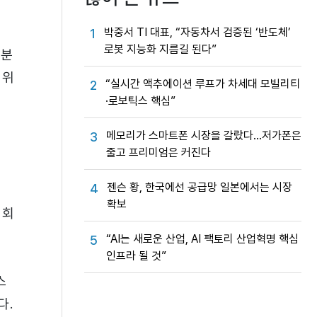
박중서 TI 대표, “자동차서 검증된 ‘반도체’
1
로봇 지능화 지름길 된다”
 분
 위
“실시간 액추에이션 루프가 차세대 모빌리티
2
·로보틱스 핵심”
메모리가 스마트폰 시장을 갈랐다…저가폰은
3
줄고 프리미엄은 커진다
젠슨 황, 한국에선 공급망 일본에서는 시장
4
확보
 회
“AI는 새로운 산업, AI 팩토리 산업혁명 핵심
5
인프라 될 것”
스
다.