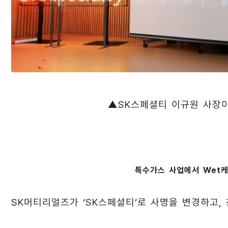
▲SK스페셜티 이규원 사장
특수가스 사업에서 Wet케
SK머티리얼즈가 ‘SK스페셜티’로 사명을 변경하고,