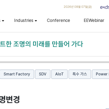
2026년 08월 07일(금)
s
Industries
Conference
EEWebinar
Smart Factory
SDV
AIoT
특수 가스
Power 
사명변경