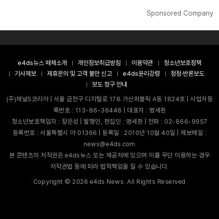
Sponsored Company
e4ds뉴스 매체소개
개인정보취급방침
이용약관
청소년보호정책
기사제보
제휴문의 및 고객 불만 신고
e4ds윤리강령
정정·반론보도
보도 청구 안내
(주)채널5코리아 | 서울 금천구 디지털로 178 가산퍼블릭 A동 1824호 | 사업자등
록번호 : 113-86-36448 | 대표자 : 명세환
청소년보호책임자 : 장은성 | 발행인, 편집인 : 명세환 | 전화 : 02-866-9957
등록번호 : 서울특별시 아 01366 | 등록일 : 2010년 10월 40일 | 제보메일 :
news@e4ds.com
본 콘텐츠의 저작권은 e4ds뉴스 또는 제공처에 있으며 이를 무단 이용하는 경우
저작권법 등에 따라 법적책임을 질 수 있습니다.
Copyright ©
2026
e4ds News. All Rights Reserved