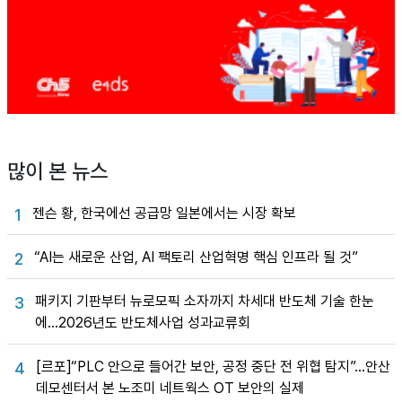
많이 본 뉴스
젠슨 황, 한국에선 공급망 일본에서는 시장 확보
1
“AI는 새로운 산업, AI 팩토리 산업혁명 핵심 인프라 될 것”
2
패키지 기판부터 뉴로모픽 소자까지 차세대 반도체 기술 한눈
3
에…2026년도 반도체사업 성과교류회
[르포]“PLC 안으로 들어간 보안, 공정 중단 전 위협 탐지”…안산
4
데모센터서 본 노조미 네트웍스 OT 보안의 실제