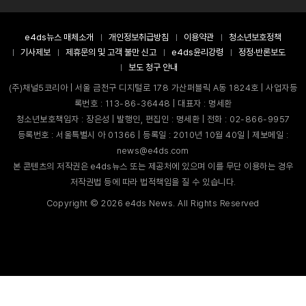
e4ds뉴스 매체소개
개인정보취급방침
이용약관
청소년보호정책
기사제보
제휴문의 및 고객 불만 신고
e4ds윤리강령
정정·반론보도
보도 청구 안내
(주)채널5코리아 | 서울 금천구 디지털로 178 가산퍼블릭 A동 1824호 | 사업자등
록번호 : 113-86-36448 | 대표자 : 명세환
청소년보호책임자 : 장은성 | 발행인, 편집인 : 명세환 | 전화 : 02-866-9957
등록번호 : 서울특별시 아 01366 | 등록일 : 2010년 10월 40일 | 제보메일 :
news@e4ds.com
본 콘텐츠의 저작권은 e4ds뉴스 또는 제공처에 있으며 이를 무단 이용하는 경우
저작권법 등에 따라 법적책임을 질 수 있습니다.
Copyright ©
2026
e4ds News. All Rights Reserved