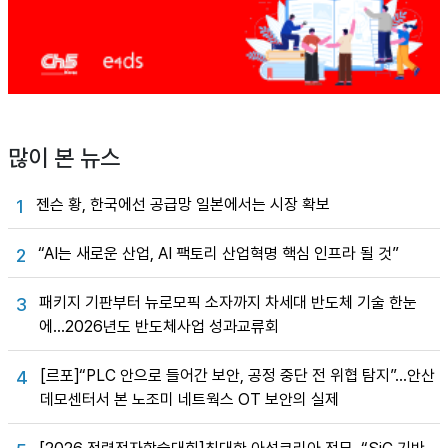
많이 본 뉴스
젠슨 황, 한국에선 공급망 일본에서는 시장 확보
1
“AI는 새로운 산업, AI 팩토리 산업혁명 핵심 인프라 될 것”
2
패키지 기판부터 뉴로모픽 소자까지 차세대 반도체 기술 한눈
3
에…2026년도 반도체사업 성과교류회
[르포]“PLC 안으로 들어간 보안, 공정 중단 전 위협 탐지”…안산
4
데모센터서 본 노조미 네트웍스 OT 보안의 실제