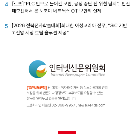
[르포]“PLC 안으로 들어간 보안, 공정 중단 전 위협 탐지”…안산
4
데모센터서 본 노조미 네트웍스 OT 보안의 실제
[2026 전력전자학술대회]최대한 아성코리아 전무, “SiC 기반
5
고전압 시장 토털 솔루션 제공”
[열린보도원칙]
당 매체는 독자와 취재원 등 뉴스이용자의 권리
보장을 위해 반론이나 정정보도, 추후보도를 요청할 수 있는
창구를 열어두고 있음을 알려드립니다.
고충처리인 배종인 02-866-9957 , news@e4ds.com