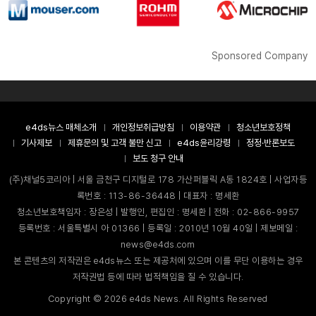
Sponsored Company
e4ds뉴스 매체소개
개인정보취급방침
이용약관
청소년보호정책
기사제보
제휴문의 및 고객 불만 신고
e4ds윤리강령
정정·반론보도
보도 청구 안내
(주)채널5코리아 | 서울 금천구 디지털로 178 가산퍼블릭 A동 1824호 | 사업자등
록번호 : 113-86-36448 | 대표자 : 명세환
청소년보호책임자 : 장은성 | 발행인, 편집인 : 명세환 | 전화 : 02-866-9957
등록번호 : 서울특별시 아 01366 | 등록일 : 2010년 10월 40일 | 제보메일 :
news@e4ds.com
본 콘텐츠의 저작권은 e4ds뉴스 또는 제공처에 있으며 이를 무단 이용하는 경우
저작권법 등에 따라 법적책임을 질 수 있습니다.
Copyright ©
2026
e4ds News. All Rights Reserved