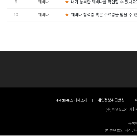
9
웨비나
★
내가 등록한 웨비나를 확인할 수 있나요
10
웨비나
★
웨비나 참석증 혹은 수료증을 받을 수 
e4ds뉴스 매체소개
개인정보취급방침
(주)채널5코리아 | 
등록번
본 콘텐츠의 저작권은