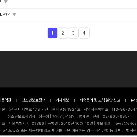
?
▼
있나요?
▼
1
2
3
4
이용약관
청소년보호정책
기사제보
제휴문의 및 고객 불만 신고
e4
서울 금천구 디지털로 178 가산퍼블릭 A동 1824호 | 사업자등록번호 : 113-86-3644
청소년보호책임자 : 장은성 | 발행인, 편집인 : 명세환 | 전화 : 02-866-9957
호 : 서울특별시 아 01366 | 등록일 : 2010년 10월 40일 | 제보메일 : news@e4ds
 e4ds뉴스 또는 제공처에 있으며 이를 무단 이용하는 경우 저작권법 등에 따라 법적책