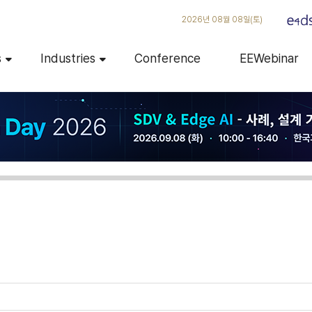
2026년 08월 08일(토)
s
Industries
Conference
EEWebinar