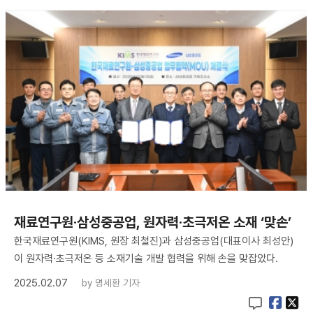
재료연구원·삼성중공업, 원자력·초극저온 소재 ‘맞손’
한국재료연구원(KIMS, 원장 최철진)과 삼성중공업(대표이사 최성안)
이 원자력·초극저온 등 소재기술 개발 협력을 위해 손을 맞잡았다.
2025.02.07
by
명세환 기자