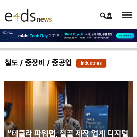
철도 / 중장비 / 중공업
Industries
“테클라 파워팹, 철골 제작 업계 디지털