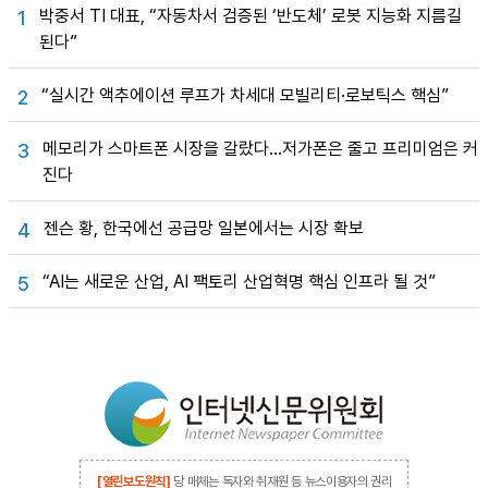
박중서 TI 대표, “자동차서 검증된 ‘반도체’ 로봇 지능화 지름길
1
된다”
“실시간 액추에이션 루프가 차세대 모빌리티·로보틱스 핵심”
2
메모리가 스마트폰 시장을 갈랐다…저가폰은 줄고 프리미엄은 커
3
진다
젠슨 황, 한국에선 공급망 일본에서는 시장 확보
4
“AI는 새로운 산업, AI 팩토리 산업혁명 핵심 인프라 될 것”
5
[열린보도원칙]
당 매체는 독자와 취재원 등 뉴스이용자의 권리