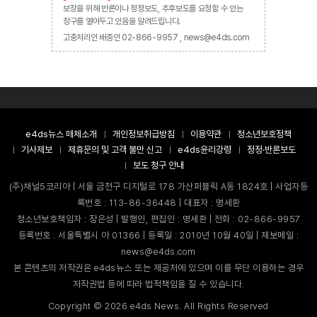
보장을 위해 반론이나 정정보도, 추후보도를 요청할 수 있는
창구를 열어두고 있음을 알려드립니다.
고충처리인 배종인 02-866-9957 , news@e4ds.com
e4ds뉴스 매체소개
개인정보취급방침
이용약관
청소년보호정책
기사제보
제휴문의 및 고객 불만 신고
e4ds윤리강령
정정·반론보도
보도 청구 안내
(주)채널5코리아 | 서울 금천구 디지털로 178 가산퍼블릭 A동 1824호 | 사업자등
록번호 : 113-86-36448 | 대표자 : 명세환
청소년보호책임자 : 장은성 | 발행인, 편집인 : 명세환 | 전화 : 02-866-9957
등록번호 : 서울특별시 아 01366 | 등록일 : 2010년 10월 40일 | 제보메일 :
news@e4ds.com
본 콘텐츠의 저작권은 e4ds뉴스 또는 제공처에 있으며 이를 무단 이용하는 경우
저작권법 등에 따라 법적책임을 질 수 있습니다.
Copyright ©
2026
e4ds News. All Rights Reserved