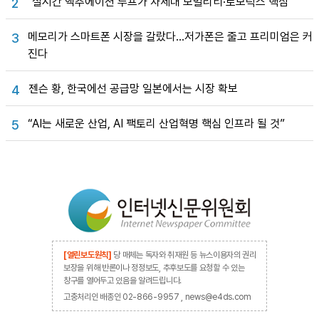
“실시간 액추에이션 루프가 차세대 모빌리티·로보틱스 핵심”
2
메모리가 스마트폰 시장을 갈랐다…저가폰은 줄고 프리미엄은 커
3
진다
젠슨 황, 한국에선 공급망 일본에서는 시장 확보
4
“AI는 새로운 산업, AI 팩토리 산업혁명 핵심 인프라 될 것”
5
[열린보도원칙]
당 매체는 독자와 취재원 등 뉴스이용자의 권리
보장을 위해 반론이나 정정보도, 추후보도를 요청할 수 있는
창구를 열어두고 있음을 알려드립니다.
고충처리인 배종인 02-866-9957 , news@e4ds.com