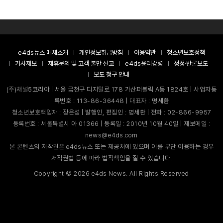
e4ds뉴스 매체소개
개인정보취급방침
이용약관
청소년보호정책
기사제보
제휴문의 및 고객 불만 신고
e4ds윤리강령
정정·반론보도
보도 청구 안내
(주)채널5코리아 | 서울 금천구 디지털로 178 가산퍼블릭 A동 1824호 | 사업자등
록번호 : 113-86-36448 | 대표자 : 명세환
청소년보호책임자 : 장은성 | 발행인, 편집인 : 명세환 | 전화 : 02-866-9957
등록번호 : 서울특별시 아 01366 | 등록일 : 2010년 10월 40일 | 제보메일 :
news@e4ds.com
본 콘텐츠의 저작권은 e4ds뉴스 또는 제공처에 있으며 이를 무단 이용하는 경우
저작권법 등에 따라 법적책임을 질 수 있습니다.
Copyright ©
2026
e4ds News. All Rights Reserved