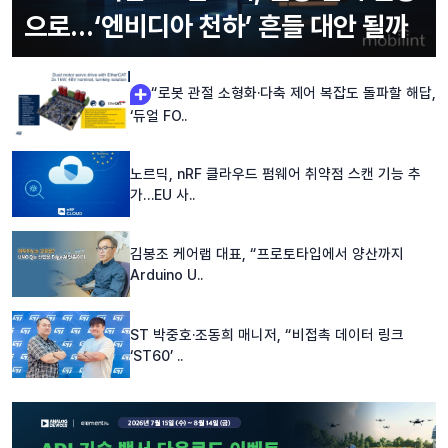
으로…‘엔비디아 천하’ 흔들 대안 될까
“로봇 관절 소형화·다축 제어 복잡도 돌파할 해답,
‘듀얼 FO..
노르딕, nRF 클라우드 펌웨어 취약점 스캔 기능 추
가…EU 사..
김봉조 케어랩 대표, “프로토타입에서 양산까지
Arduino U..
ST 박중호·조동희 매니저, “비접촉 데이터 링크
‘ST60’ ..