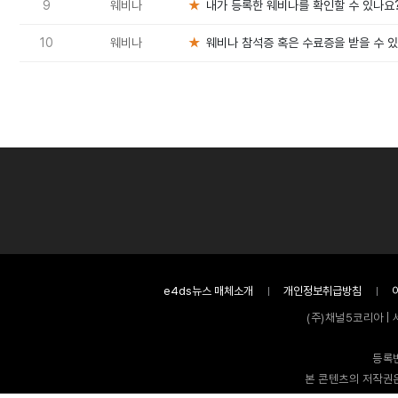
9
웨비나
★
내가 등록한 웨비나를 확인할 수 있나요
10
웨비나
★
웨비나 참석증 혹은 수료증을 받을 수 
e4ds뉴스 매체소개
개인정보취급방침
(주)채널5코리아 | 
등록번
본 콘텐츠의 저작권은