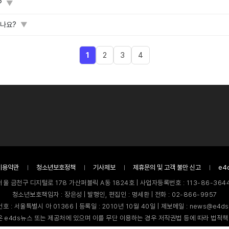
?
▼
있나요?
▼
1
2
3
4
이용약관
청소년보호정책
기사제보
제휴문의 및 고객 불만 신고
e4
서울 금천구 디지털로 178 가산퍼블릭 A동 1824호 | 사업자등록번호 : 113-86-3644
청소년보호책임자 : 장은성 | 발행인, 편집인 : 명세환 | 전화 : 02-866-9957
호 : 서울특별시 아 01366 | 등록일 : 2010년 10월 40일 | 제보메일 : news@e4ds
 e4ds뉴스 또는 제공처에 있으며 이를 무단 이용하는 경우 저작권법 등에 따라 법적책