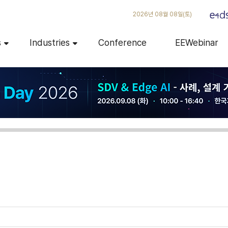
2026년 08월 08일(토)
s
Industries
Conference
EEWebinar