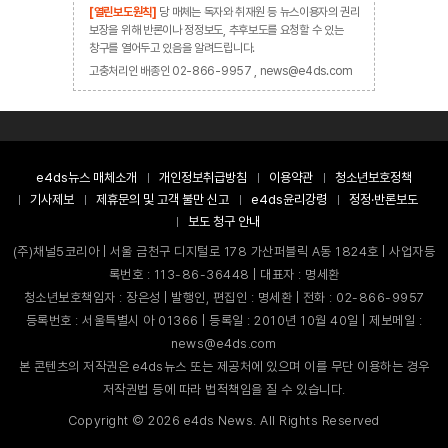
[열린보도원칙]
당 매체는 독자와 취재원 등 뉴스이용자의 권리
보장을 위해 반론이나 정정보도, 추후보도를 요청할 수 있는
창구를 열어두고 있음을 알려드립니다.
고충처리인 배종인 02-866-9957 , news@e4ds.com
e4ds뉴스 매체소개
개인정보취급방침
이용약관
청소년보호정책
기사제보
제휴문의 및 고객 불만 신고
e4ds윤리강령
정정·반론보도
보도 청구 안내
(주)채널5코리아 | 서울 금천구 디지털로 178 가산퍼블릭 A동 1824호 | 사업자등
록번호 : 113-86-36448 | 대표자 : 명세환
청소년보호책임자 : 장은성 | 발행인, 편집인 : 명세환 | 전화 : 02-866-9957
등록번호 : 서울특별시 아 01366 | 등록일 : 2010년 10월 40일 | 제보메일 :
news@e4ds.com
본 콘텐츠의 저작권은 e4ds뉴스 또는 제공처에 있으며 이를 무단 이용하는 경우
저작권법 등에 따라 법적책임을 질 수 있습니다.
Copyright ©
2026
e4ds News. All Rights Reserved