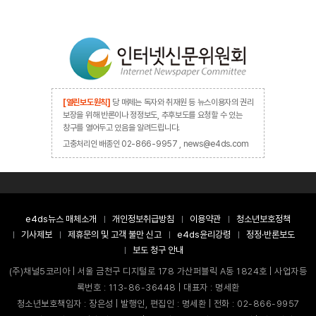
[열린보도원칙]
당 매체는 독자와 취재원 등 뉴스이용자의 권리
보장을 위해 반론이나 정정보도, 추후보도를 요청할 수 있는
창구를 열어두고 있음을 알려드립니다.
고충처리인 배종인 02-866-9957 , news@e4ds.com
e4ds뉴스 매체소개
개인정보취급방침
이용약관
청소년보호정책
기사제보
제휴문의 및 고객 불만 신고
e4ds윤리강령
정정·반론보도
보도 청구 안내
(주)채널5코리아 | 서울 금천구 디지털로 178 가산퍼블릭 A동 1824호 | 사업자등
록번호 : 113-86-36448 | 대표자 : 명세환
청소년보호책임자 : 장은성 | 발행인, 편집인 : 명세환 | 전화 : 02-866-9957