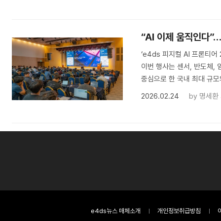
“AI 이제 움직인다”…
‘e4ds 피지컬 AI 프론티어
이번 행사는 센서, 반도체, 
중심으로 한 국내 최대 규모
2026.02.24
by
명세환
e4ds뉴스 매체소개
개인정보취급방침