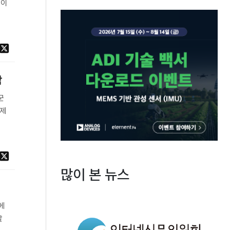
데이
합
군
 제
많이 본 뉴스
6에
할