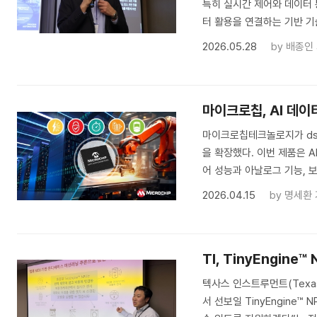
특히 실시간 제어와 데이터 통
터 활용을 연결하는 기반 기
2026.05.28
by
배종인
마이크로칩, AI 데이
마이크로칩테크놀로지가 dsP
을 확장했다. 이번 제품은 A
어 성능과 아날로그 기능, 
2026.04.15
by
명세환
TI, TinyEngin
텍사스 인스트루먼트(Texas 
서 선보일 TinyEngine