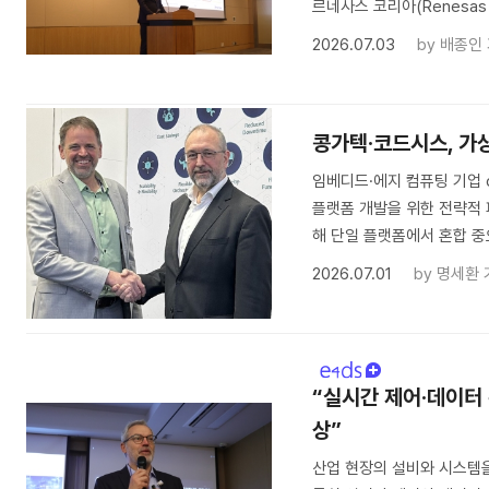
르네사스 코리아(Renesas Kor
2026.07.03
by
배종인
콩가텍·코드시스, 가
임베디드·에지 컴퓨팅 기업 c
플랫폼 개발을 위한 전략적 파
해 단일 플랫폼에서 혼합 
2026.07.01
by
명세환 
“실시간 제어·데이터 통
상”
산업 현장의 설비와 시스템을