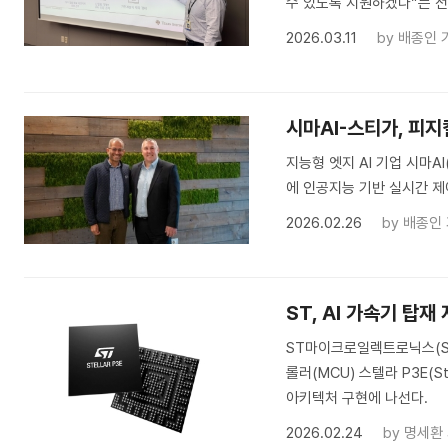
수 있도록 지원하겠다”는 
2026.03.11
by
배종인 
시마AI-스티가, 피지
지능형 엣지 AI 기업 시마AI
에 인공지능 기반 실시간 제
2026.02.26
by
배종인
ST, AI 가속기 탑
ST마이크로일렉트로닉스(STM
롤러(MCU) 스텔라 P3E(S
아키텍처 구현에 나선다.
2026.02.24
by
명세환