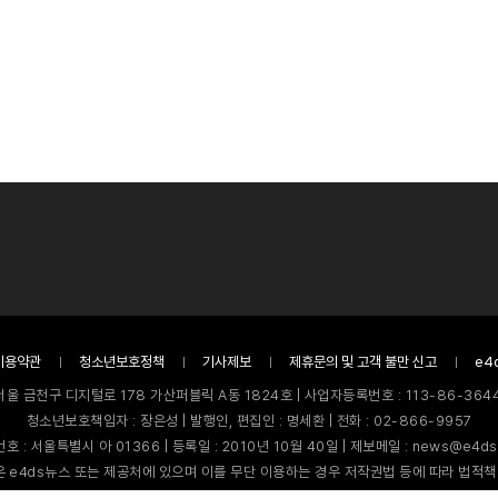
이용약관
청소년보호정책
기사제보
제휴문의 및 고객 불만 신고
e4
서울 금천구 디지털로 178 가산퍼블릭 A동 1824호 | 사업자등록번호 : 113-86-3644
청소년보호책임자 : 장은성 | 발행인, 편집인 : 명세환 | 전화 : 02-866-9957
호 : 서울특별시 아 01366 | 등록일 : 2010년 10월 40일 | 제보메일 : news@e4ds
 e4ds뉴스 또는 제공처에 있으며 이를 무단 이용하는 경우 저작권법 등에 따라 법적책