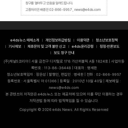
창구를 열어두고 있음을 알려드립니다.
고충처리인 배종인 02-866-9957 , news@e4ds.com
e4ds뉴스 매체소개
개인정보취급방침
이용약관
청소년보호정책
기사제보
제휴문의 및 고객 불만 신고
e4ds윤리강령
정정·반론보도
보도 청구 안내
(주)채널5코리아 | 서울 금천구 디지털로 178 가산퍼블릭 A동 1824호 | 사업자등
록번호 : 113-86-36448 | 대표자 : 명세환
청소년보호책임자 : 장은성 | 발행인, 편집인 : 명세환 | 전화 : 02-866-9957
등록번호 : 서울특별시 아 01366 | 등록일 : 2010년 10월 40일 | 제보메일 :
news@e4ds.com
본 콘텐츠의 저작권은 e4ds뉴스 또는 제공처에 있으며 이를 무단 이용하는 경우
저작권법 등에 따라 법적책임을 질 수 있습니다.
Copyright ©
2026
e4ds News. All Rights Reserved