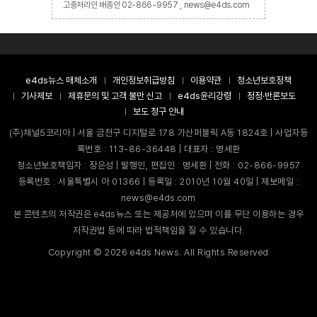
고충처리인 배종인 02-866-9957 , news@e4ds.com
e4ds뉴스 매체소개
개인정보취급방침
이용약관
청소년보호정책
기사제보
제휴문의 및 고객 불만 신고
e4ds윤리강령
정정·반론보도
보도 청구 안내
(주)채널5코리아 | 서울 금천구 디지털로 178 가산퍼블릭 A동 1824호 | 사업자등
록번호 : 113-86-36448 | 대표자 : 명세환
청소년보호책임자 : 장은성 | 발행인, 편집인 : 명세환 | 전화 : 02-866-9957
등록번호 : 서울특별시 아 01366 | 등록일 : 2010년 10월 40일 | 제보메일 :
news@e4ds.com
본 콘텐츠의 저작권은 e4ds뉴스 또는 제공처에 있으며 이를 무단 이용하는 경우
저작권법 등에 따라 법적책임을 질 수 있습니다.
Copyright ©
2026
e4ds News. All Rights Reserved