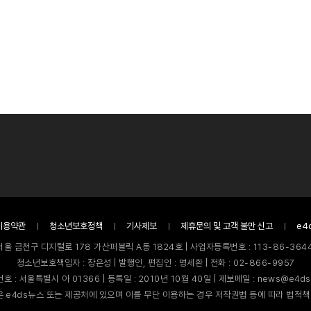
이용약관
청소년보호정책
기사제보
제휴문의 및 고객 불만 신고
e4
서울 금천구 디지털로 178 가산퍼블릭 A동 1824호 | 사업자등록번호 : 113-86-3644
청소년보호책임자 : 장은성 | 발행인, 편집인 : 명세환 | 전화 : 02-866-9957
호 : 서울특별시 아 01366 | 등록일 : 2010년 10월 40일 | 제보메일 : news@e4ds
 e4ds뉴스 또는 제공처에 있으며 이를 무단 이용하는 경우 저작권법 등에 따라 법적책