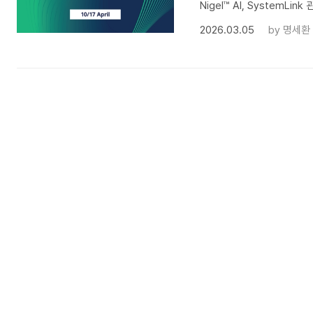
Nigel™ AI, SystemLink 
2026.03.05
by
명세환