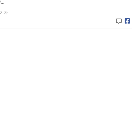
관…
 기자