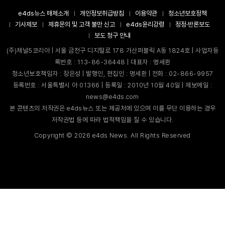
e4ds뉴스 매체소개
개인정보취급방침
이용약관
청소년보호정책
기사제보
제휴문의 및 고객 불만 신고
e4ds윤리강령
정정·반론보도
보도 청구 안내
(주)채널5코리아 | 서울 금천구 디지털로 178 가산퍼블릭 A동 1824호 | 사업자등
록번호 : 113-86-36448 | 대표자 : 명세환
청소년보호책임자 : 장은성 | 발행인, 편집인 : 명세환 | 전화 : 02-866-9957
등록번호 : 서울특별시 아 01366 | 등록일 : 2010년 10월 40일 | 제보메일 :
news@e4ds.com
본 콘텐츠의 저작권은 e4ds뉴스 또는 제공처에 있으며 이를 무단 이용하는 경우
저작권법 등에 따라 법적책임을 질 수 있습니다.
Copyright ©
2026
e4ds News. All Rights Reserved